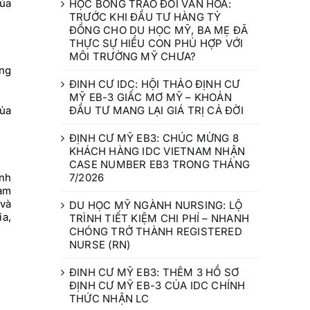
ủa
HỌC BỔNG TRAO ĐỔI VĂN HÓA:
TRƯỚC KHI ĐẦU TƯ HÀNG TỶ
ĐỒNG CHO DU HỌC MỸ, BA MẸ ĐÃ
THỰC SỰ HIỂU CON PHÙ HỢP VỚI
MÔI TRƯỜNG MỸ CHƯA?
ụng
ĐINH CƯ IDC: HỘI THẢO ĐỊNH CƯ
MỸ EB-3 GIẤC MƠ MỸ – KHOẢN
ĐẦU TƯ MANG LẠI GIÁ TRỊ CẢ ĐỜI
của
ĐỊNH CƯ MỸ EB3: CHÚC MỪNG 8
KHÁCH HÀNG IDC VIETNAM NHẬN
CASE NUMBER EB3 TRONG THÁNG
7/2026
inh
làm
 và
DU HỌC MỸ NGÀNH NURSING: LỘ
ia,
TRÌNH TIẾT KIỆM CHI PHÍ – NHANH
CHÓNG TRỞ THÀNH REGISTERED
NURSE (RN)
ĐINH CƯ MỸ EB3: THÊM 3 HỒ SƠ
ĐỊNH CƯ MỸ EB-3 CỦA IDC CHÍNH
THỨC NHẬN LC