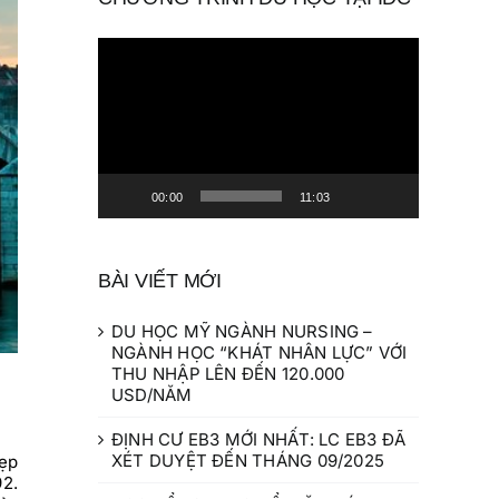
Trình
chơi
Video
00:00
11:03
BÀI VIẾT MỚI
DU HỌC MỸ NGÀNH NURSING –
NGÀNH HỌC “KHÁT NHÂN LỰC” VỚI
THU NHẬP LÊN ĐẾN 120.000
USD/NĂM
ĐỊNH CƯ EB3 MỚI NHẤT: LC EB3 ĐÃ
XÉT DUYỆT ĐẾN THÁNG 09/2025
đẹp
92.