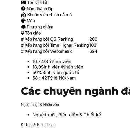
Tên viết tắt
Năm thành lập
Khuôn viên chính nằm ở
Màu
Phương châm
Tôn giáo
200
#
Xếp hạng bởi QS Ranking
103
#
Xếp hạng bởi Time Higher Ranking
624
#
Xếp hạng bởi Webometric
16.727
Số sinh viên
18,0
Sinh viên/Nhân viên
50%
Sinh viên quốc tế
58 : 42
Tỷ lệ Nữ/Nam
Các chuyên ngành đ
Nghệ thuật & Nhân văn
Nghệ thuật, Biểu diễn & Thiết kế
Kinh tế & Kinh doanh