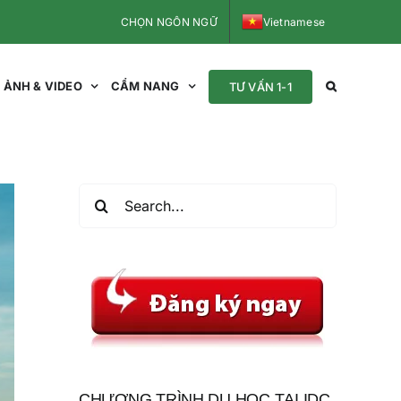
CHỌN NGÔN NGỮ
Vietnamese
ẢNH & VIDEO
CẨM NANG
TƯ VẤN 1-1
Search
for:
CHƯƠNG TRÌNH DU HỌC TẠI IDC