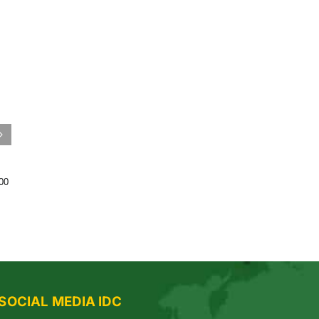
BẢN ĐỒ DU HỌC MỸ – MỖI
DU HỌC MỸ NÊN CHỌN
00
ĐIỂM ĐẾN LÀ MỘT CÁNH
ADELPHI UNIVERSITY
CỬA KHÁM PHÁ THÚ VỊ
TRONG HÀNH TRÌNH DU HỌC
SOCIAL MEDIA IDC