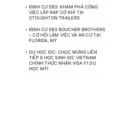
ĐỊNH CƯ EB3: KHÁM PHÁ CÔNG
VIỆC LẮP RÁP CƠ KHÍ TẠI
STOUGHTON TRAILERS
ĐỊNH CƯ EB3 BOUCHER BROTHERS
– CƠ HỘI LÀM VIỆC VÀ AN CƯ TẠI
FLORIDA, MỸ
DU HỌC IDC: CHÚC MỪNG LIÊN
TIẾP 6 HỌC SINH IDC VIETNAM
CHÍNH THỨC NHẬN VISA F1 DU
HỌC MỸ!