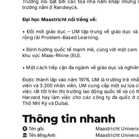
Trường nổi bật bởi các tòa nhà nằm khắp những 
trường nằm ở Randwyck.
Đại học Maastricht nổi tiếng về:
• Đổi mới giáo dục – UM tập trung về giáo dục v
rộng rãi Problem-Based Learning.
• Định hướng quốc tế mạnh mẽ, cùng với một cam kế
khu vực Maas-Rhine (EU).
• Một cách tiếp cận đa ngành về giáo dục và nghiê
Được thành lập vào năm 1976, UM là trường trẻ nhất
viên và 3.200 nhân viên, UM cung cấp một sự lựa c
việc rất tốt trên thị trường lao động quốc tế và có
Harvard hay làm việc cho các công ty đa quốc ở 
Thổ Nhĩ Kỳ và Dubai.
Thông tin nhanh
Maastricht Univers
Tên gốc
Maastricht Univers
Tên tiếng Anh