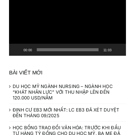
Video
00:00
11:03
BÀI VIẾT MỚI
DU HỌC MỸ NGÀNH NURSING – NGÀNH HỌC
“KHÁT NHÂN LỰC” VỚI THU NHẬP LÊN ĐẾN
120.000 USD/NĂM
ĐỊNH CƯ EB3 MỚI NHẤT: LC EB3 ĐÃ XÉT DUYỆT
ĐẾN THÁNG 09/2025
HỌC BỔNG TRAO ĐỔI VĂN HÓA: TRƯỚC KHI ĐẦU
TƯ HÀNG TỶ ĐỒNG CHO DU HỌC MỸ, BA MẸ ĐÃ