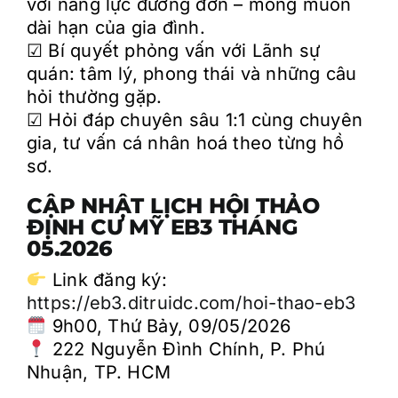
với năng lực đương đơn – mong muốn
dài hạn của gia đình.
☑︎ Bí quyết phỏng vấn với Lãnh sự
quán: tâm lý, phong thái và những câu
hỏi thường gặp.
☑︎ Hỏi đáp chuyên sâu 1:1 cùng chuyên
gia, tư vấn cá nhân hoá theo từng hồ
sơ.
CẬP NHẬT LỊCH HỘI THẢO
ĐỊNH CƯ MỸ EB3 THÁNG
05.2026
Link đăng ký:
https://eb3.ditruidc.com/hoi-thao-eb3
9h00, Thứ Bảy, 09/05/2026
222 Nguyễn Đình Chính, P. Phú
Nhuận, TP. HCM