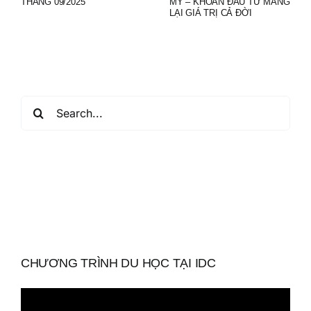
THÁNG 09/2025
MỸ – KHOẢN ĐẦU TƯ MANG
LẠI GIÁ TRỊ CẢ ĐỜI
Search
for:
CHƯƠNG TRÌNH DU HỌC TẠI IDC
Trình
chơi