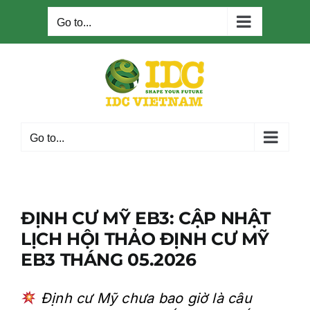
Skip
to
Go to...
content
Go to...
ĐỊNH CƯ MỸ EB3: CẬP NHẬT
LỊCH HỘI THẢO ĐỊNH CƯ MỸ
EB3 THÁNG 05.2026
Định cư Mỹ chưa bao giờ là câu