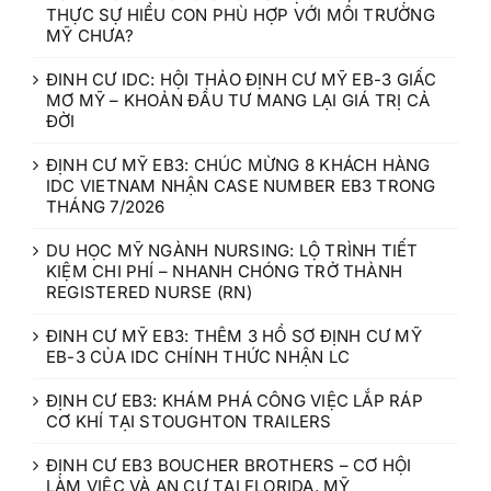
THỰC SỰ HIỂU CON PHÙ HỢP VỚI MÔI TRƯỜNG
MỸ CHƯA?
ĐINH CƯ IDC: HỘI THẢO ĐỊNH CƯ MỸ EB-3 GIẤC
MƠ MỸ – KHOẢN ĐẦU TƯ MANG LẠI GIÁ TRỊ CẢ
ĐỜI
ĐỊNH CƯ MỸ EB3: CHÚC MỪNG 8 KHÁCH HÀNG
IDC VIETNAM NHẬN CASE NUMBER EB3 TRONG
THÁNG 7/2026
DU HỌC MỸ NGÀNH NURSING: LỘ TRÌNH TIẾT
KIỆM CHI PHÍ – NHANH CHÓNG TRỞ THÀNH
REGISTERED NURSE (RN)
ĐINH CƯ MỸ EB3: THÊM 3 HỒ SƠ ĐỊNH CƯ MỸ
EB-3 CỦA IDC CHÍNH THỨC NHẬN LC
ĐỊNH CƯ EB3: KHÁM PHÁ CÔNG VIỆC LẮP RÁP
CƠ KHÍ TẠI STOUGHTON TRAILERS
ĐỊNH CƯ EB3 BOUCHER BROTHERS – CƠ HỘI
LÀM VIỆC VÀ AN CƯ TẠI FLORIDA, MỸ