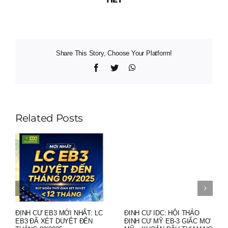
Share This Story, Choose Your Platform!
Facebook
Twitter
WhatsApp
Related Posts
ĐỊNH CƯ EB3 MỚI NHẤT: LC
ĐINH CƯ IDC: HỘI THẢO
EB3 ĐÃ XÉT DUYỆT ĐẾN
ĐỊNH CƯ MỸ EB-3 GIẤC MƠ