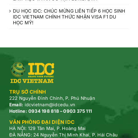
DU HỌC IDC: CHÚC MỪNG LIÊN TIẾP 6 HỌC SINH
IDC VIETNAM CHÍNH THỨC NHẬN VISA F1 DU
HỌC MỸ!
TRỤ SỞ CHÍNH
222 Nguyễn Đình Chính, P.
Phú Nhuận
Email:
idcvietnam@idcedu.vn
Hotline:
0934 198 818 – 0903 375 111
VĂN PHÒNG ĐẠI DIỆN IDC
HÀ NỘI: 129 Tân Mai, P. Hoàng Mai
ĐÀ NẴNG: 24 Nguyễn Thị Minh Khai, P. Hải Châu