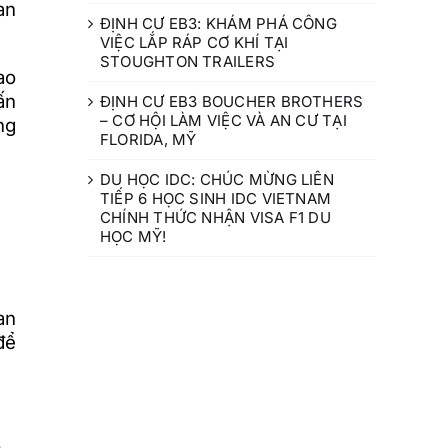
an
ĐỊNH CƯ EB3: KHÁM PHÁ CÔNG
VIỆC LẮP RÁP CƠ KHÍ TẠI
STOUGHTON TRAILERS
ao
ấn
ĐỊNH CƯ EB3 BOUCHER BROTHERS
– CƠ HỘI LÀM VIỆC VÀ AN CƯ TẠI
ng
FLORIDA, MỸ
DU HỌC IDC: CHÚC MỪNG LIÊN
TIẾP 6 HỌC SINH IDC VIETNAM
CHÍNH THỨC NHẬN VISA F1 DU
HỌC MỸ!
an
để