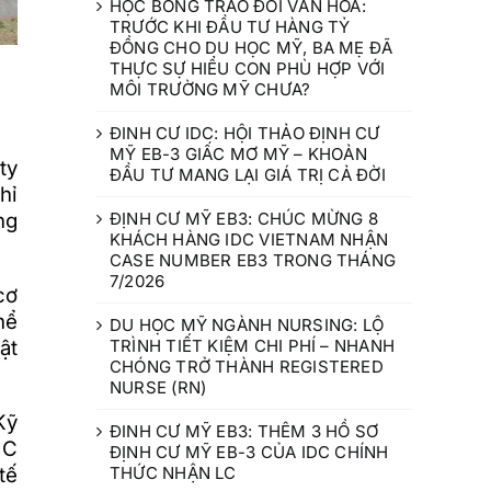
HỌC BỔNG TRAO ĐỔI VĂN HÓA:
TRƯỚC KHI ĐẦU TƯ HÀNG TỶ
ĐỒNG CHO DU HỌC MỸ, BA MẸ ĐÃ
THỰC SỰ HIỂU CON PHÙ HỢP VỚI
MÔI TRƯỜNG MỸ CHƯA?
ĐINH CƯ IDC: HỘI THẢO ĐỊNH CƯ
MỸ EB-3 GIẤC MƠ MỸ – KHOẢN
ty
ĐẦU TƯ MANG LẠI GIÁ TRỊ CẢ ĐỜI
hỉ
ĐỊNH CƯ MỸ EB3: CHÚC MỪNG 8
ng
KHÁCH HÀNG IDC VIETNAM NHẬN
CASE NUMBER EB3 TRONG THÁNG
7/2026
cơ
hể
DU HỌC MỸ NGÀNH NURSING: LỘ
TRÌNH TIẾT KIỆM CHI PHÍ – NHANH
ật
CHÓNG TRỞ THÀNH REGISTERED
NURSE (RN)
Kỹ
ĐINH CƯ MỸ EB3: THÊM 3 HỒ SƠ
JC
ĐỊNH CƯ MỸ EB-3 CỦA IDC CHÍNH
THỨC NHẬN LC
tế