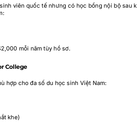
inh viên quốc tế nhưng có học bổng nội bộ sau k
m:
$2,000 mỗi năm tùy hồ sơ.
or College
hù hợp cho đa số du học sinh Việt Nam:
hắt khe)