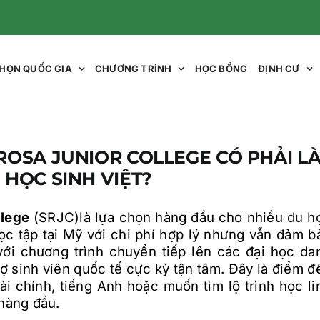
HỌN QUỐC GIA
CHƯƠNG TRÌNH
HỌC BỔNG
ĐỊNH CƯ
OSA JUNIOR COLLEGE CÓ PHẢI L
HỌC SINH VIỆT?
llege
(SRJC)là lựa chọn hàng đầu cho nhiều
du h
ọc tập tại Mỹ với chi phí hợp lý nhưng vẫn đảm b
với chương trình chuyển tiếp lên các đại học da
rợ sinh viên quốc tế cực kỳ tận tâm. Đây là điểm đ
ài chính, tiếng Anh hoặc muốn tìm lộ trình học li
 hàng đầu.