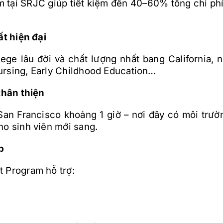
m tại SRJC giúp tiết kiệm đến 40–60% tổng chi phí
ất hiện đại
ge lâu đời và chất lượng nhất bang California, n
ursing, Early Childhood Education…
 thân thiện
San Francisco khoảng 1 giờ – nơi đây có môi trườ
ho sinh viên mới sang.
p
t Program hỗ trợ: