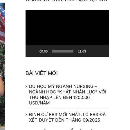
Trình
chơi
Video
00:00
11:03
BÀI VIẾT MỚI
DU HỌC MỸ NGÀNH NURSING –
NGÀNH HỌC “KHÁT NHÂN LỰC” VỚI
THU NHẬP LÊN ĐẾN 120.000
USD/NĂM
ĐỊNH CƯ EB3 MỚI NHẤT: LC EB3 ĐÃ
XÉT DUYỆT ĐẾN THÁNG 09/2025