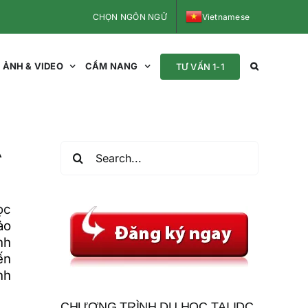
CHỌN NGÔN NGỮ
Vietnamese
ẢNH & VIDEO
CẨM NANG
TƯ VẤN 1-1
Search
À
for:
ọc
ảo
nh
ến
nh
CHƯƠNG TRÌNH DU HỌC TẠI IDC