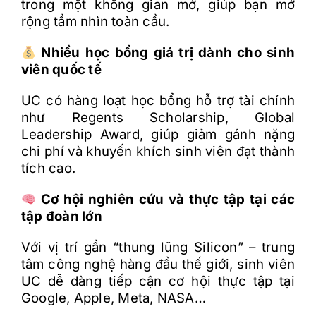
trong m
ộ
t không gian m
ở
, giúp b
ạ
n m
ở
r
ộ
ng t
ầ
m nhìn toàn c
ầ
u.
Nhi
ề
u h
ọ
c b
ổ
ng giá tr
ị
dành cho sinh
viên qu
ố
c t
ế
UC có hàng lo
ạ
t h
ọ
c b
ổ
ng h
ỗ
tr
ợ
tài chính
nh
ư
Regents Scholarship, Global
Leadership Award, giúp gi
ả
m gánh n
ặ
ng
chi phí và khuy
ế
n khích sinh viên
đ
ạ
t thành
tích cao.
C
ơ
h
ộ
i nghiên c
ứ
u và th
ự
c t
ậ
p t
ạ
i các
t
ậ
p
đ
oàn l
ớ
n
V
ớ
i v
ị
trí g
ầ
n “thung l
ũ
ng Silicon”
–
trung
tâm công ngh
ệ
hàng
đ
ầ
u th
ế
gi
ớ
i, sinh viên
UC d
ễ
dàng ti
ế
p c
ậ
n c
ơ
h
ộ
i th
ự
c t
ậ
p t
ạ
i
Google, Apple, Meta, NASA…