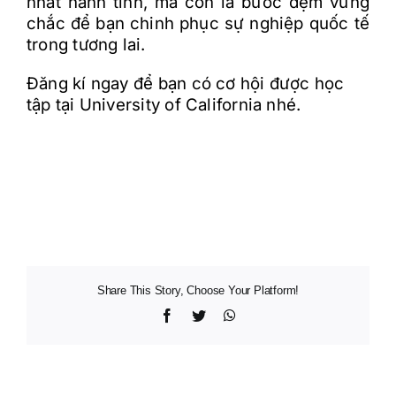
nh
ấ
t hành tinh, mà còn là b
ư
ớ
c
đ
ệ
m v
ữ
ng
ch
ắ
c
đ
ể
b
ạ
n chinh ph
ụ
c s
ự
nghi
ệ
p qu
ố
c t
ế
trong t
ươ
ng lai.
Đăng kí ngay để bạn có cơ hội được học
tập tại
University of California
nhé.
Share This Story, Choose Your Platform!
Facebook
Twitter
WhatsApp