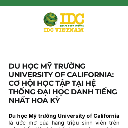
Skip
to
content
DU HỌC MỸ TRƯỜNG
UNIVERSITY OF CALIFORNIA:
CƠ HỘI HỌC TẬP TẠI HỆ
THỐNG ĐẠI HỌC DANH TIẾNG
NHẤT HOA KỲ
Du h
ọ
c M
ỹ
tr
ư
ờ
ng University of California
là
ư
ớ
c m
ơ
c
ủ
a hàng tri
ệ
u sinh viên trên