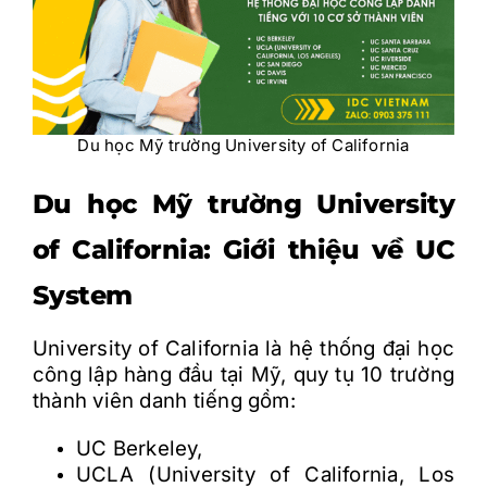
Du học Mỹ trường University of California
Du h
ọ
c M
ỹ
tr
ư
ờ
ng University
of California: Gi
ớ
i thi
ệ
u v
ề
UC
System
University of California là h
ệ
th
ố
ng
đ
ạ
i h
ọ
c
công l
ậ
p hàng
đ
ầ
u t
ạ
i M
ỹ
, quy t
ụ
10 tr
ư
ờ
ng
thành viên danh ti
ế
ng g
ồ
m:
UC Berkeley,
UCLA (University of California, Los