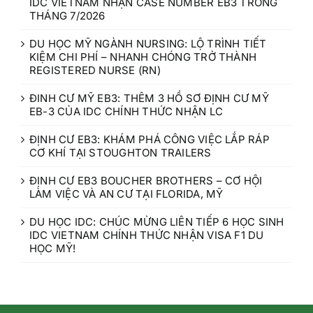
IDC VIETNAM NHẬN CASE NUMBER EB3 TRONG
THÁNG 7/2026
DU HỌC MỸ NGÀNH NURSING: LỘ TRÌNH TIẾT
KIỆM CHI PHÍ – NHANH CHÓNG TRỞ THÀNH
REGISTERED NURSE (RN)
ĐINH CƯ MỸ EB3: THÊM 3 HỒ SƠ ĐỊNH CƯ MỸ
EB-3 CỦA IDC CHÍNH THỨC NHẬN LC
ĐỊNH CƯ EB3: KHÁM PHÁ CÔNG VIỆC LẮP RÁP
CƠ KHÍ TẠI STOUGHTON TRAILERS
ĐỊNH CƯ EB3 BOUCHER BROTHERS – CƠ HỘI
LÀM VIỆC VÀ AN CƯ TẠI FLORIDA, MỸ
DU HỌC IDC: CHÚC MỪNG LIÊN TIẾP 6 HỌC SINH
IDC VIETNAM CHÍNH THỨC NHẬN VISA F1 DU
HỌC MỸ!