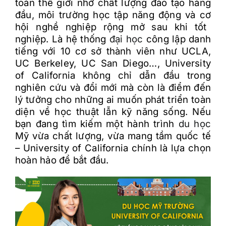
toàn th
ế
gi
ớ
i nh
ờ
ch
ấ
t l
ư
ợ
ng
đ
ào t
ạ
o hàng
đ
ầ
u, môi tr
ư
ờ
ng h
ọ
c t
ậ
p n
ă
ng
đ
ộ
ng và c
ơ
h
ộ
i ngh
ề
nghi
ệ
p r
ộ
ng m
ở
sau khi t
ố
t
nghi
ệ
p. Là h
ệ
th
ố
ng
đ
ạ
i h
ọ
c
công l
ậ
p danh
ti
ế
ng v
ớ
i 10 c
ơ
s
ở
thành viên nh
ư
UCLA,
UC Berkeley, UC San Diego…, University
of California không ch
ỉ
d
ẫ
n
đ
ầ
u trong
nghiên c
ứ
u và
đ
ổ
i m
ớ
i mà còn là
đ
i
ể
m
đ
ế
n
lý t
ư
ở
ng cho nh
ữ
ng ai mu
ố
n phát tri
ể
n toàn
di
ệ
n v
ề
h
ọ
c thu
ậ
t l
ẫ
n k
ỹ
n
ă
ng s
ố
ng. N
ế
u
b
ạ
n
đ
ang tìm ki
ế
m m
ộ
t hành trình
du h
ọ
c
M
ỹ
v
ừ
a ch
ấ
t l
ư
ợ
ng, v
ừ
a mang t
ầ
m qu
ố
c t
ế
–
University of California chính là l
ự
a ch
ọ
n
hoàn h
ả
o
đ
ể
b
ắ
t
đ
ầ
u.