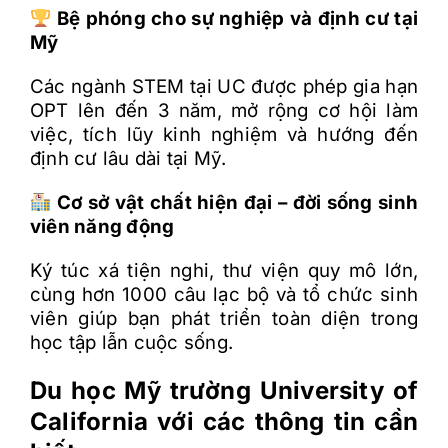
B
ệ
phóng cho s
ự
nghi
ệ
p và
đ
ị
nh c
ư
t
ạ
i
M
ỹ
Các ngành STEM t
ạ
i UC
đư
ợ
c phép gia h
ạ
n
OPT lên
đ
ế
n 3 n
ă
m, m
ở
r
ộ
ng c
ơ
h
ộ
i làm
vi
ệ
c, tích l
ũ
y kinh nghi
ệ
m và h
ư
ớ
ng
đ
ế
n
đ
ị
nh c
ư
lâu dài t
ạ
i M
ỹ
.
C
ơ
s
ở
v
ậ
t ch
ấ
t hi
ệ
n
đ
ạ
i
–
đ
ờ
i s
ố
ng sinh
viên n
ă
ng
đ
ộ
ng
Ký túc xá ti
ệ
n nghi, th
ư
vi
ệ
n quy mô l
ớ
n,
cùng h
ơ
n 1000 câu l
ạ
c b
ộ
và t
ổ
ch
ứ
c sinh
viên giúp b
ạ
n phát tri
ể
n toàn di
ệ
n trong
h
ọ
c t
ậ
p l
ẫ
n cu
ộ
c s
ố
ng.
Du h
ọ
c Mỹ trường
University of
California với các thông tin cần