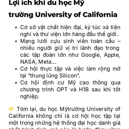
L
ợ
i ích khi du h
ọ
c M
ỹ
trường
University of California
C
ơ
s
ở
v
ậ
t ch
ấ
t hi
ệ
n
đ
ạ
i, ký túc xá ti
ệ
n
nghi và th
ư
vi
ệ
n l
ớ
n hàng
đ
ầ
u th
ế
gi
ớ
i.
M
ạ
ng l
ư
ớ
i c
ự
u sinh viên toàn c
ầ
u
–
nhi
ề
u ng
ư
ờ
i gi
ữ
v
ị
trí lãnh
đ
ạ
o trong
các t
ậ
p
đ
oàn l
ớ
n nh
ư
Google, Apple,
NASA, Meta…
C
ơ
h
ộ
i th
ự
c t
ậ
p và vi
ệ
c làm r
ộ
ng m
ở
t
ạ
i “thung l
ũ
ng Silicon”.
C
ơ
h
ộ
i
đ
ị
nh c
ư
M
ỹ
cao thông qua
ch
ươ
ng trình OPT và H1B sau khi t
ố
t
nghi
ệ
p.
Tóm l
ạ
i, du h
ọ
c M
ỹtrường
University of
California không ch
ỉ
là c
ơ
h
ộ
i h
ọ
c t
ậ
p t
ạ
i
m
ộ
t trong nh
ữ
ng h
ệ
th
ố
ng
đ
ạ
i h
ọ
c danh giá