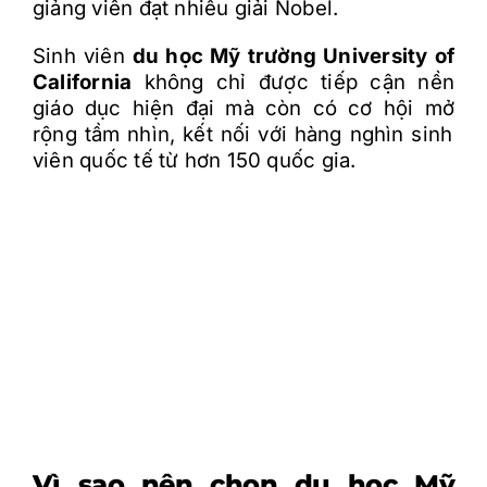
gi
ả
ng viên
đ
ạ
t nhi
ề
u gi
ả
i Nobel.
Sinh viên
du h
ọ
c M
ỹ
trường
University of
California
không ch
ỉ
đư
ợ
c ti
ế
p c
ậ
n n
ề
n
giáo d
ụ
c hi
ệ
n
đ
ạ
i mà còn có c
ơ
h
ộ
i m
ở
r
ộ
ng t
ầ
m nhìn, k
ế
t n
ố
i v
ớ
i hàng nghìn sinh
viên qu
ố
c t
ế
t
ừ
h
ơ
n 150 qu
ố
c gia.
Vì sao nên ch
ọ
n du h
ọ
c M
ỹ