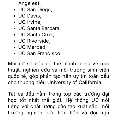
Angeles),
UC San Diego,
UC Davis,
UC Irvine,
UC Santa Barbara,
UC Santa Cruz,
UC Riverside,
UC Merced
UC San Francisco.
M
ỗ
i c
ơ
s
ở
đ
ề
u có th
ế
m
ạ
nh riêng v
ề
h
ọ
c
thu
ậ
t, nghiên c
ứ
u và môi tr
ư
ờ
ng sinh viên
qu
ố
c t
ế
, góp ph
ầ
n t
ạ
o nên uy tín toàn c
ầ
u
cho th
ươ
ng hi
ệ
u University of California.
T
ấ
t c
ả
đ
ề
u n
ằ
m trong top các tr
ư
ờ
ng
đ
ạ
i
h
ọ
c t
ố
t nh
ấ
t th
ế
gi
ớ
i. H
ệ
th
ố
ng UC n
ổ
i
ti
ế
ng v
ớ
i ch
ấ
t l
ư
ợ
ng
đ
ào t
ạ
o xu
ấ
t s
ắ
c, môi
tr
ư
ờ
ng nghiên c
ứ
u tiên ti
ế
n và
đ
ộ
i ng
ũ