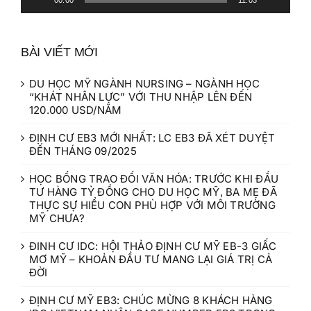
00:00
11:03
BÀI VIẾT MỚI
DU HỌC MỸ NGÀNH NURSING – NGÀNH HỌC
“KHÁT NHÂN LỰC” VỚI THU NHẬP LÊN ĐẾN
120.000 USD/NĂM
ĐỊNH CƯ EB3 MỚI NHẤT: LC EB3 ĐÃ XÉT DUYỆT
ĐẾN THÁNG 09/2025
HỌC BỔNG TRAO ĐỔI VĂN HÓA: TRƯỚC KHI ĐẦU
TƯ HÀNG TỶ ĐỒNG CHO DU HỌC MỸ, BA MẸ ĐÃ
THỰC SỰ HIỂU CON PHÙ HỢP VỚI MÔI TRƯỜNG
MỸ CHƯA?
ĐINH CƯ IDC: HỘI THẢO ĐỊNH CƯ MỸ EB-3 GIẤC
MƠ MỸ – KHOẢN ĐẦU TƯ MANG LẠI GIÁ TRỊ CẢ
ĐỜI
ĐỊNH CƯ MỸ EB3: CHÚC MỪNG 8 KHÁCH HÀNG