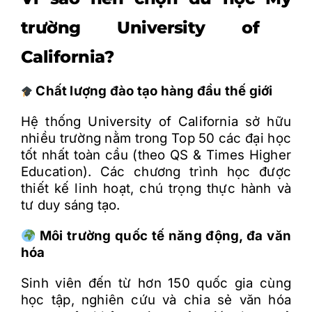
tr
ư
ờ
ng University of
California?
Ch
ấ
t l
ư
ợ
ng
đ
ào t
ạ
o hàng
đ
ầ
u th
ế
gi
ớ
i
H
ệ
th
ố
ng University of California s
ở
h
ữ
u
nhi
ề
u tr
ư
ờ
ng n
ằ
m trong Top 50 các
đ
ạ
i h
ọ
c
t
ố
t nh
ấ
t toàn c
ầ
u (theo QS & Times Higher
Education). Các ch
ươ
ng trình h
ọ
c
đư
ợ
c
thi
ế
t k
ế
linh ho
ạ
t, chú tr
ọ
ng th
ự
c hành và
t
ư
duy sáng t
ạ
o.
Môi tr
ư
ờ
ng qu
ố
c t
ế
n
ă
ng
đ
ộ
ng,
đ
a v
ă
n
hóa
Sinh viên
đ
ế
n t
ừ
h
ơ
n 150 qu
ố
c gia cùng
h
ọ
c t
ậ
p, nghiên c
ứ
u và chia s
ẻ
v
ă
n hóa