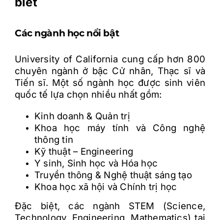
biết
Các ngành h
ọ
c n
ổ
i b
ậ
t
University of California cung c
ấ
p h
ơ
n 800
chuyên ngành
ở
b
ậ
c C
ử
nhân, Th
ạ
c s
ĩ
và
Ti
ế
n s
ĩ
. M
ộ
t s
ố
ngành h
ọ
c
đư
ợ
c sinh viên
qu
ố
c t
ế
l
ự
a ch
ọ
n nhi
ề
u nh
ấ
t g
ồ
m:
Kinh doanh & Qu
ả
n tr
ị
Khoa h
ọ
c máy tính và Công ngh
ệ
thông tin
K
ỹ
thu
ậ
t
–
Engineering
Y sinh, Sinh h
ọ
c và Hóa h
ọ
c
Truy
ề
n thông & Ngh
ệ
thu
ậ
t sáng t
ạ
o
Khoa h
ọ
c xã h
ộ
i và Chính tr
ị
h
ọ
c
Đ
ặ
c bi
ệ
t, các ngành STEM (Science,
Technology, Engineering, Mathematics) t
ạ
i