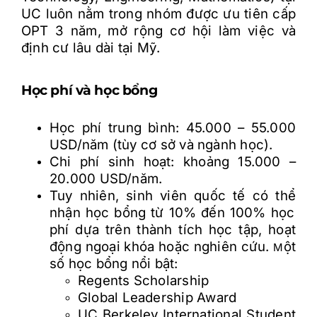
UC luôn n
ằ
m trong nhóm
đư
ợ
c
ư
u tiên c
ấ
p
OPT 3 n
ă
m, m
ở
r
ộ
ng c
ơ
h
ộ
i làm vi
ệ
c và
đ
ị
nh c
ư
lâu dài t
ạ
i M
ỹ
.
H
ọ
c phí và h
ọ
c b
ổ
ng
H
ọ
c phí trung bình: 45.000
–
55.000
USD/n
ă
m (tùy c
ơ
s
ở
và ngành h
ọ
c).
Chi phí sinh ho
ạ
t: kho
ả
ng 15.000
–
20.000 USD/n
ă
m.
Tuy nhiên, sinh viên qu
ố
c t
ế
có th
ể
nh
ậ
n h
ọ
c b
ổ
ng t
ừ
10%
đ
ế
n 100% h
ọ
c
phí d
ự
a trên thành tích h
ọ
c t
ậ
p, ho
ạ
t
đ
ộ
ng ngo
ạ
i khóa ho
ặ
c nghiên c
ứ
u.
ộ
t
M
s
ố
h
ọ
c b
ổ
ng n
ổ
i b
ậ
t:
Regents Scholarship
Global Leadership Award
UC Berkeley International Student