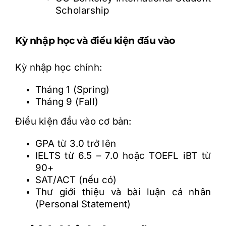
Scholarship
K
ỳ
nh
ậ
p h
ọ
c và
đ
i
ề
u ki
ệ
n
đ
ầ
u vào
K
ỳ
nh
ậ
p h
ọ
c chính:
Tháng 1 (Spring)
Tháng 9 (Fall)
Đ
i
ề
u ki
ệ
n
đ
ầ
u vào c
ơ
b
ả
n:
GPA t
ừ
3.0 tr
ở
lên
IELTS t
ừ
6.5
–
7.0 ho
ặ
c TOEFL iBT t
ừ
90+
SAT/ACT (n
ế
u có)
Th
ư
gi
ớ
i thi
ệ
u và bài lu
ậ
n cá nhân
(Personal Statement)