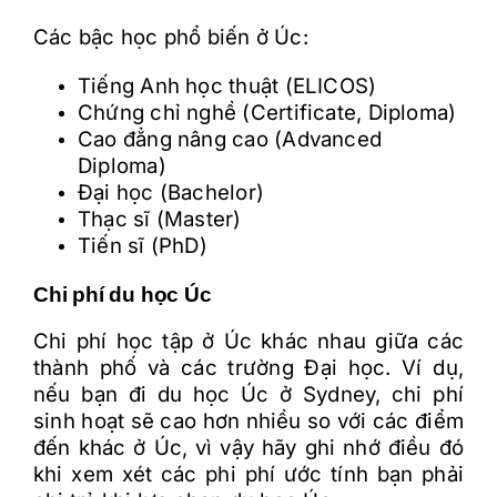
Các b
ậc học phổ biến ở Úc:
Tiếng Anh học thuật (ELICOS)
Chứng chỉ nghề (Certificate, Diploma)
Cao
đ
ẳng n
âng cao (Advanced
Diploma)
Đ
ại học (Bachelor)
Thạc s
ĩ (Master)
Ti
ến s
ĩ (PhD)
Chi phí du học Úc
Chi phí học tập ở Úc khác nhau giữa các
thành phố và các trường Đại học. Ví dụ,
nếu bạn đi du học Úc ở Sydney, chi phí
sinh hoạt sẽ cao hơn nhiều so với các điểm
đến khác ở Úc, vì vậy hãy ghi nhớ điều đó
khi xem xét các phi phí ước tính bạn phải