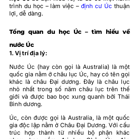
trình du h
ọc
– làm việc –
đ
ịnh c
ư Úc
thu
ận
lợi, dễ d
àng.
Tổng quan du học Úc – tìm hiểu về
nước Úc
1. Vị trí địa lý:
Nước Úc (hay còn gọi là Australia) là một
quốc gia nằm ở châu lục Úc, hay có tên gọi
khác là châu Đại dương. Đây là châu lục
nhỏ nhất trong số năm châu lục trên thế
giới và được bao bọc xung quanh bởi Thái
Bình dương.
Úc, còn được gọi là Australia, là một quốc
gia độc lập nằm ở Châu Đại Dương. Với cấu
trúc hợp thành từ nhiều bộ phận khác