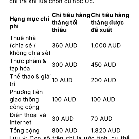
chi trả khi lựa chọn du học Úc.
Chi tiêu hàng
Chi tiêu hàng
Hạng mục chi
tháng tối
tháng được
phí
thiểu
đề xuất
Thuê nhà
(chia sẻ /
360 AUD
1.000 AUD
không chia sẻ)
Thực phẩm &
300 AUD
450 AUD
tạp hóa
Thể thao & giải
10 AUD
200 AUD
trí
Phương tiện
giao thông
100 AUD
100 AUD
công cộng
Điện thoại và
30 AUD
70 AUD
internet
Tổng cộng
800 AUD
1.820 AUD
Lưu ý: Con số trên chỉ là ước tính, cụ thể