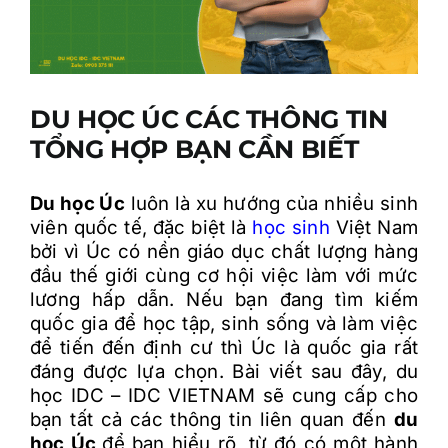
DU HỌC ÚC CÁC THÔNG TIN
TỔNG HỢP BẠN CẦN BIẾT
Du h
ọc Úc
luôn là
xu h
ư
ớng của nhiều sinh
vi
ên qu
ốc tế,
đ
ặc biệt l
à
h
ọc sinh
Việt Nam
bởi v
ì Úc có n
ền gi
áo d
ục chất l
ư
ợng h
àng
đ
ầu thế giới c
ùng c
ơ h
ội việc làm với mức
lương
h
ấp dẫn. Nếu bạn
đang t
ìm ki
ếm
quốc gia
đ
ể học tập, sinh sống v
à làm vi
ệc
đ
ể tiến
đ
ến
đ
ịnh c
ư
thì Úc là qu
ốc gia rất
đáng được lựa chọn
. B
ài vi
ết sau
đ
ây, du
h
ọc IDC
– IDC VIETNAM s
ẽ cung cấp cho
bạn tất cả c
ác thông tin liên quan
đ
ến
du
học Úc
đ
ể bạn hiểu r
õ, từ đó
c
ó m
ột h
ành