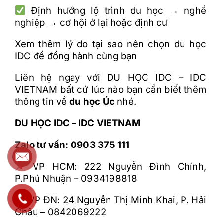
Đ
ịnh h
ư
ớng lộ tr
ình du h
ọc
→ ngh
ề
nghiệp
→ c
ơ h
ội ở lại hoặc
đ
ịnh c
ư
Xem th
êm lý do t
ại sao n
ên ch
ọn du học
IDC
đ
ể
đ
ồng h
ành cùng b
ạn
Liên h
ệ ngay với DU HỌC IDC – IDC
VIETNAM bất cứ l
úc nào b
ạn cần biết th
êm
thông tin v
ề
du học Úc
nhé.
DU H
ỌC IDC – IDC VIETNAM
Zalo t
ư v
ấn: 0903 375 111
VP HCM: 222 Nguy
ễn
Đ
ình Chính,
P.Phú Nhu
ận
– 0934198818
VP
ĐN: 24 Nguy
ễn Thị Minh Khai, P. Hải
Ch
âu
– 0842069222