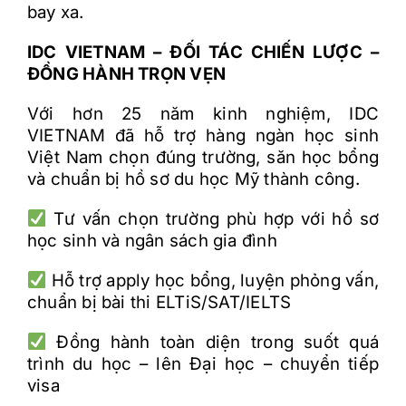
bay xa.
IDC VIETNAM
–
Đ
ỐI T
ÁC CHI
ẾN L
Ư
ỢC –
Đ
ỒNG H
ÀNH TR
ỌN VẸN
Với h
ơn 25 năm kinh nghi
ệm, IDC
VIETNAM
đ
ã h
ỗ trợ h
àng ngàn h
ọc sinh
Việt Nam chọn
đ
úng tr
ư
ờng, s
ăn h
ọc bổng
v
à chu
ẩn bị hồ s
ơ du h
ọc Mỹ th
ành công.
T
ư v
ấn chọn tr
ư
ờng ph
ù h
ợp với hồ s
ơ
h
ọc sinh v
à ngân sách gia
đ
ình
H
ỗ trợ apply học bổng, luyện phỏng vấn,
chuẩn bị b
ài thi ELTiS/SAT/IELTS
Đ
ồng h
ành toàn di
ện trong suốt qu
á
trình du h
ọc
– l
ên
Đ
ại học
– chuy
ển tiếp
visa