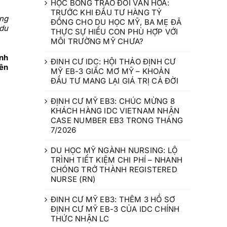
HỌC BỔNG TRAO ĐỔI VĂN HÓA:
TRƯỚC KHI ĐẦU TƯ HÀNG TỶ
ong
ĐỒNG CHO DU HỌC MỸ, BA MẸ ĐÃ
 du
THỰC SỰ HIỂU CON PHÙ HỢP VỚI
MÔI TRƯỜNG MỸ CHƯA?
ành
ĐINH CƯ IDC: HỘI THẢO ĐỊNH CƯ
ên
MỸ EB-3 GIẤC MƠ MỸ – KHOẢN
ĐẦU TƯ MANG LẠI GIÁ TRỊ CẢ ĐỜI
ĐỊNH CƯ MỸ EB3: CHÚC MỪNG 8
KHÁCH HÀNG IDC VIETNAM NHẬN
CASE NUMBER EB3 TRONG THÁNG
7/2026
DU HỌC MỸ NGÀNH NURSING: LỘ
TRÌNH TIẾT KIỆM CHI PHÍ – NHANH
CHÓNG TRỞ THÀNH REGISTERED
NURSE (RN)
ĐINH CƯ MỸ EB3: THÊM 3 HỒ SƠ
ĐỊNH CƯ MỸ EB-3 CỦA IDC CHÍNH
THỨC NHẬN LC