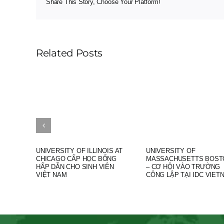
Share This Story, Choose Your Platform!
Related Posts
UNIVERSITY OF ILLINOIS AT
UNIVERSITY OF
CHICAGO CẤP HỌC BỔNG
MASSACHUSETTS BOST
HẤP DẪN CHO SINH VIÊN
– CƠ HỘI VÀO TRƯỜNG
VIỆT NAM
CÔNG LẬP TẠI IDC VIET