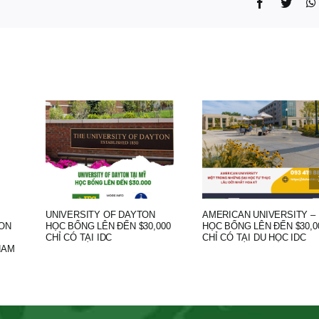
Facebook
Twitt
UNIVERSITY OF DAYTON
AMERICAN UNIVERSITY –
ON
HỌC BỔNG LÊN ĐẾN $30,000
HỌC BỔNG LÊN ĐẾN $30,0
CHỈ CÓ TẠI IDC
CHỈ CÓ TẠI DU HỌC IDC
NAM