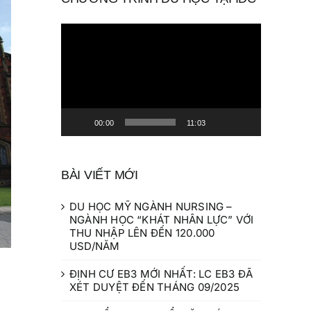
Trình
chơi
Video
00:00
11:03
BÀI VIẾT MỚI
DU HỌC MỸ NGÀNH NURSING –
NGÀNH HỌC “KHÁT NHÂN LỰC” VỚI
THU NHẬP LÊN ĐẾN 120.000
USD/NĂM
ĐỊNH CƯ EB3 MỚI NHẤT: LC EB3 ĐÃ
XÉT DUYỆT ĐẾN THÁNG 09/2025