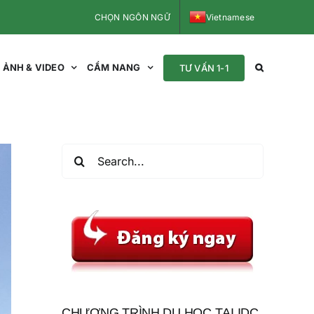
CHỌN NGÔN NGỮ
Vietnamese
ẢNH & VIDEO
CẨM NANG
TƯ VẤN 1-1
Search
for:
CHƯƠNG TRÌNH DU HỌC TẠI IDC