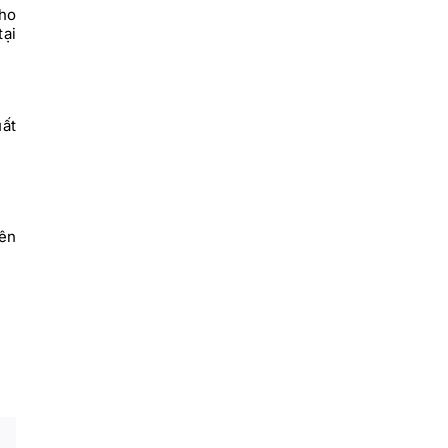
cho
tại
uất
ên