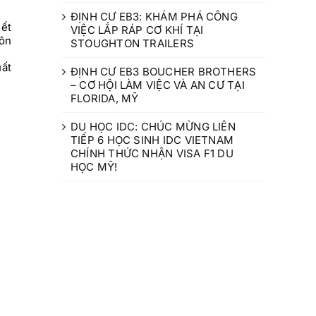
ĐỊNH CƯ EB3: KHÁM PHÁ CÔNG
iết
VIỆC LẮP RÁP CƠ KHÍ TẠI
uôn
STOUGHTON TRAILERS
uất
ĐỊNH CƯ EB3 BOUCHER BROTHERS
– CƠ HỘI LÀM VIỆC VÀ AN CƯ TẠI
FLORIDA, MỸ
DU HỌC IDC: CHÚC MỪNG LIÊN
TIẾP 6 HỌC SINH IDC VIETNAM
CHÍNH THỨC NHẬN VISA F1 DU
HỌC MỸ!