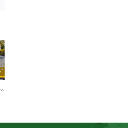
er
WhatsApp
BẢN ĐỒ DU HỌC MỸ – MỖI
DU HỌC MỸ NÊN CHỌN
00
ĐIỂM ĐẾN LÀ MỘT CÁNH
ADELPHI UNIVERSITY
CỬA KHÁM PHÁ THÚ VỊ
TRONG HÀNH TRÌNH DU HỌC