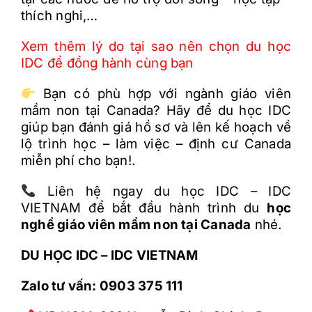
th
ích nghi,…
Xem th
êm lý do t
ại sao n
ên ch
ọn du học
IDC
đ
ể
đ
ồng h
ành cùng b
ạn
Bạn có phù hợp với ngành giáo viên
mầm non tại Canada? Hãy để du học IDC
giúp bạn đánh giá hồ sơ và lên kế hoạch về
lộ trình học – làm việc – định cư Canada
miễn phí cho bạn!.
Liên hệ ngay du học IDC – IDC
VIETNAM để bắt đầu hành trình du
học
nghề giáo viên mầm non tại Canada
nhé.
DU HỌC IDC – IDC VIETNAM
Zalo tư vấn:
0903 375 111