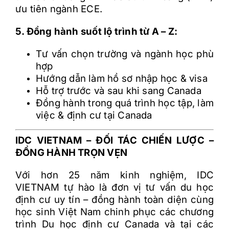
ưu tiên ngành ECE.
5. Đồng hành suốt lộ trình từ A – Z:
Tư vấn chọn trường và ngành học phù
hợp
Hướng dẫn làm hồ sơ nhập học & visa
Hỗ trợ trước và sau khi sang Canada
Đồng hành trong quá trình học tập, làm
việc & định cư tại Canada
IDC VIETNAM
– ĐỐI TÁC CHIẾN LƯỢC –
Đ
ỒNG H
ÀNH TRỌN VẸN
Với h
ơn 25 năm kinh nghi
ệm, IDC
VIETNAM tự h
ào là
đơn v
ị t
ư v
ấn du học
định cư uy t
ín
–
đ
ồng h
ành toàn di
ện c
ùng
h
ọc sinh Việt Nam chinh phục c
ác ch
ương
tr
ình Du học định cư Canada và tại các