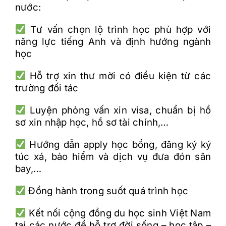
nước
:
T
ư v
ấn chọn lộ tr
ình h
ọc ph
ù h
ợp với
n
ăng l
ực tiếng Anh v
à
đ
ịnh h
ư
ớng ng
ành
h
ọc
H
ỗ trợ xin th
ư m
ời c
ó
đi
ều kiện từ
các
tr
ư
ờng
đ
ối t
ác
Luy
ện phỏng vấn xin visa, chuẩn bị hồ
s
ơ xin nhập học, hồ sơ t
ài chính,…
H
ư
ớng dẫn apply học bổng,
đăng k
ý ký
túc xá, b
ảo hiểm v
à d
ịch vụ
đưa đ
ón sân
bay,…
Đ
ồng h
ành trong su
ốt qu
á trình h
ọc
K
ết nối cộng
đ
ồng du học sinh Việt Nam
tại các nước
đ
ể hỗ trợ
đ
ời sống
– h
ọc tập
–