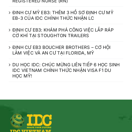
REGISTERED NURSE (RN)
ĐINH CƯ MỸ EB3: THÊM 3 HỒ SƠ ĐỊNH CƯ MỸ
EB-3 CỦA IDC CHÍNH THỨC NHẬN LC
ĐỊNH CƯ EB3: KHÁM PHÁ CÔNG VIỆC LẮP RÁP
CƠ KHÍ TẠI STOUGHTON TRAILERS
ĐỊNH CƯ EB3 BOUCHER BROTHERS – CƠ HỘI
LÀM VIỆC VÀ AN CƯ TẠI FLORIDA, MỸ
DU HỌC IDC: CHÚC MỪNG LIÊN TIẾP 6 HỌC SINH
IDC VIETNAM CHÍNH THỨC NHẬN VISA F1 DU
HỌC MỸ!