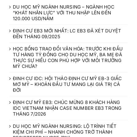
DU HỌC MỸ NGÀNH NURSING – NGÀNH HỌC
“KHÁT NHÂN LỰC” VỚI THU NHẬP LÊN ĐẾN
120.000 USD/NĂM
ĐỊNH CƯ EB3 MỚI NHẤT: LC EB3 ĐÃ XÉT DUYỆT
ĐẾN THÁNG 09/2025
HỌC BỔNG TRAO ĐỔI VĂN HÓA: TRƯỚC KHI ĐẦU
TƯ HÀNG TỶ ĐỒNG CHO DU HỌC MỸ, BA MẸ ĐÃ
THỰC SỰ HIỂU CON PHÙ HỢP VỚI MÔI TRƯỜNG
MỸ CHƯA?
ĐINH CƯ IDC: HỘI THẢO ĐỊNH CƯ MỸ EB-3 GIẤC
MƠ MỸ – KHOẢN ĐẦU TƯ MANG LẠI GIÁ TRỊ CẢ
ĐỜI
ĐỊNH CƯ MỸ EB3: CHÚC MỪNG 8 KHÁCH HÀNG
IDC VIETNAM NHẬN CASE NUMBER EB3 TRONG
THÁNG 7/2026
DU HỌC MỸ NGÀNH NURSING: LỘ TRÌNH TIẾT
KIỆM CHI PHÍ – NHANH CHÓNG TRỞ THÀNH