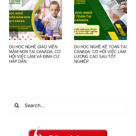
DU HỌC NGHỀ GIÁO VIÊN
DU HỌC NGHỀ KẾ TOÁN TẠI
MẦM NON TẠI CANADA: CƠ
CANADA: CƠ HỘI VIỆC LÀM
HỘI VIỆC LÀM VÀ ĐỊNH CƯ
LƯƠNG CAO SAU TỐT
HẤP DẪN
NGHIỆP
Search
for: