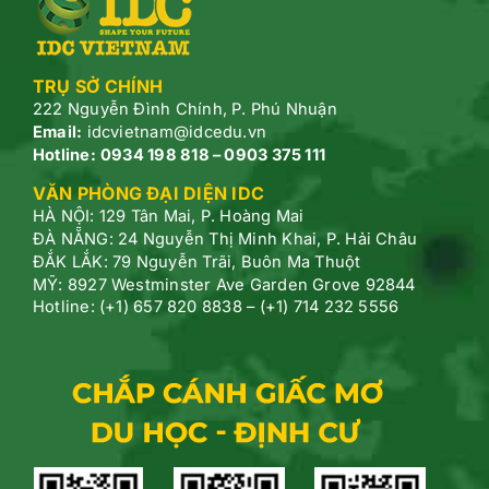
TRỤ SỞ CHÍNH
222 Nguyễn Đình Chính, P.
Phú Nhuận
Email:
idcvietnam@idcedu.vn
Hotline:
0934 198 818 – 0903 375 111
VĂN PHÒNG ĐẠI DIỆN IDC
HÀ NỘI: 129 Tân Mai, P. Hoàng Mai
ĐÀ NẴNG: 24 Nguyễn Thị Minh Khai, P. Hải Châu
ĐẮK LẮK: 79 Nguyễn Trãi, Buôn Ma Thuột
MỸ: 8927 Westminster Ave Garden Grove 92844
Hotline: (+1) 657 820 8838 – (+1) 714 232 5556