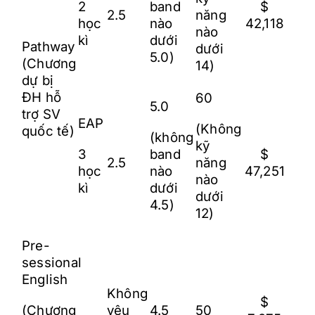
2
band
$
2.5
năng
học
nào
42,118
nào
kì
dưới
Pathway
dưới
5.0)
(Chương
14)
dự bị
ĐH hỗ
60
5.0
trợ SV
EAP
(Không
quốc tế)
(không
kỹ
3
band
$
2.5
năng
học
nào
47,251
nào
kì
dưới
dưới
4.5)
12)
Pre-
sessional
English
Không
$
(Chương
yêu
4.5
50