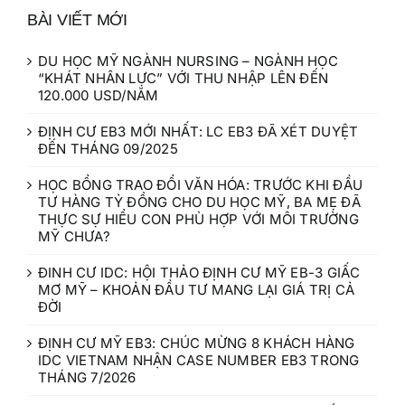
BÀI VIẾT MỚI
DU HỌC MỸ NGÀNH NURSING – NGÀNH HỌC
“KHÁT NHÂN LỰC” VỚI THU NHẬP LÊN ĐẾN
120.000 USD/NĂM
ĐỊNH CƯ EB3 MỚI NHẤT: LC EB3 ĐÃ XÉT DUYỆT
ĐẾN THÁNG 09/2025
HỌC BỔNG TRAO ĐỔI VĂN HÓA: TRƯỚC KHI ĐẦU
TƯ HÀNG TỶ ĐỒNG CHO DU HỌC MỸ, BA MẸ ĐÃ
THỰC SỰ HIỂU CON PHÙ HỢP VỚI MÔI TRƯỜNG
MỸ CHƯA?
ĐINH CƯ IDC: HỘI THẢO ĐỊNH CƯ MỸ EB-3 GIẤC
MƠ MỸ – KHOẢN ĐẦU TƯ MANG LẠI GIÁ TRỊ CẢ
ĐỜI
ĐỊNH CƯ MỸ EB3: CHÚC MỪNG 8 KHÁCH HÀNG
IDC VIETNAM NHẬN CASE NUMBER EB3 TRONG
THÁNG 7/2026