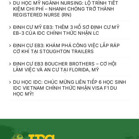
DU HỌC MỸ NGÀNH NURSING: LỘ TRÌNH TIẾT
KIỆM CHI PHÍ – NHANH CHÓNG TRỞ THÀNH
REGISTERED NURSE (RN)
ĐINH CƯ MỸ EB3: THÊM 3 HỒ SƠ ĐỊNH CƯ MỸ
EB-3 CỦA IDC CHÍNH THỨC NHẬN LC
ĐỊNH CƯ EB3: KHÁM PHÁ CÔNG VIỆC LẮP RÁP
CƠ KHÍ TẠI STOUGHTON TRAILERS
ĐỊNH CƯ EB3 BOUCHER BROTHERS – CƠ HỘI
LÀM VIỆC VÀ AN CƯ TẠI FLORIDA, MỸ
DU HỌC IDC: CHÚC MỪNG LIÊN TIẾP 6 HỌC SINH
IDC VIETNAM CHÍNH THỨC NHẬN VISA F1 DU
HỌC MỸ!