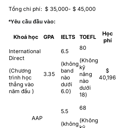
Tổng chi phí: $ 35,000- $ 45,000
*Yêu cầu đầu vào:
Học
Khoá học
GPA
IELTS
TOEFL
phí
80
International
6.5
Direct
(Không
(không
kỹ
(Chương
band
$
3.35
năng
trình học
nào
40,196
nào
thẳng vào
dưới
dưới
năm đầu )
6.0)
18)
68
5.5
AAP
(Không
(không
kỹ