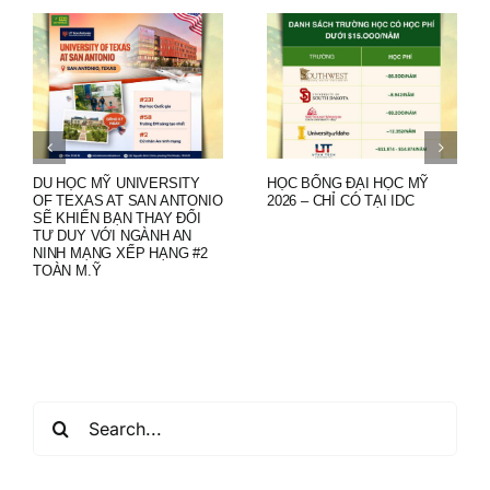
DU HỌC MỸ UNIVERSITY
HỌC BỔNG ĐẠI HỌC MỸ
OF TEXAS AT SAN ANTONIO
2026 – CHỈ CÓ TẠI IDC
SẼ KHIẾN BẠN THAY ĐỔI
TƯ DUY VỚI NGÀNH AN
NINH MẠNG XẾP HẠNG #2
TOÀN M.Ỹ
Search
for: