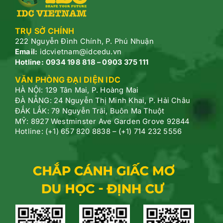
TRỤ SỞ CHÍNH
222 Nguyễn Đình Chính, P.
Phú Nhuận
Email:
idcvietnam@idcedu.vn
Hotline:
0934 198 818 – 0903 375 111
VĂN PHÒNG ĐẠI DIỆN IDC
HÀ NỘI: 129 Tân Mai, P. Hoàng Mai
ĐÀ NẴNG: 24 Nguyễn Thị Minh Khai, P. Hải Châu
ĐẮK LẮK: 79 Nguyễn Trãi, Buôn Ma Thuột
MỸ: 8927 Westminster Ave Garden Grove 92844
Hotline: (+1) 657 820 8838 – (+1) 714 232 5556