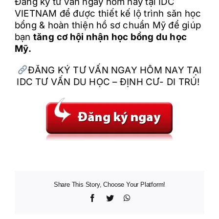
Đăng ký tư vấn ngay hôm nay tại IDC
VIETNAM để được thiết kế lộ trình săn học
bổng & hoàn thiện hồ sơ chuẩn Mỹ để giúp
bạn
tăng
cơ hội nhận học bổng du học
Mỹ.
ĐĂNG K
Ý T
Ư V
ẤN NGAY H
ÔM NAY TẠI
IDC TƯ VẤN DU HỌC – ĐỊNH CƯ- DI TRÚ!
Share This Story, Choose Your Platform!
Facebook
Twitter
WhatsApp