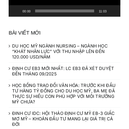
00:00
11:03
BÀI VIẾT MỚI
DU HỌC MỸ NGÀNH NURSING – NGÀNH HỌC
“KHÁT NHÂN LỰC” VỚI THU NHẬP LÊN ĐẾN
120.000 USD/NĂM
ĐỊNH CƯ EB3 MỚI NHẤT: LC EB3 ĐÃ XÉT DUYỆT
ĐẾN THÁNG 09/2025
HỌC BỔNG TRAO ĐỔI VĂN HÓA: TRƯỚC KHI ĐẦU
TƯ HÀNG TỶ ĐỒNG CHO DU HỌC MỸ, BA MẸ ĐÃ
THỰC SỰ HIỂU CON PHÙ HỢP VỚI MÔI TRƯỜNG
MỸ CHƯA?
ĐINH CƯ IDC: HỘI THẢO ĐỊNH CƯ MỸ EB-3 GIẤC
MƠ MỸ – KHOẢN ĐẦU TƯ MANG LẠI GIÁ TRỊ CẢ
ĐỜI