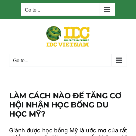
Skip
to
Go to...
content
Go to...
LÀM CÁCH NÀO ĐỂ TĂNG CƠ
HỘI NHẬN HỌC BỔNG DU
HỌC MỸ?
Giành được
học bổng
Mỹ là ước mơ của rất