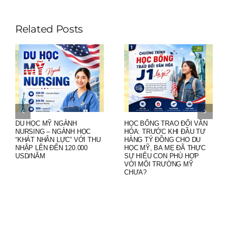
Related Posts
DU HỌC MỸ NGÀNH
HỌC BỔNG TRAO ĐỔI VĂN
NURSING – NGÀNH HỌC
HÓA: TRƯỚC KHI ĐẦU TƯ
“KHÁT NHÂN LỰC” VỚI THU
HÀNG TỶ ĐỒNG CHO DU
NHẬP LÊN ĐẾN 120.000
HỌC MỸ, BA MẸ ĐÃ THỰC
USD/NĂM
SỰ HIỂU CON PHÙ HỢP
VỚI MÔI TRƯỜNG MỸ
CHƯA?