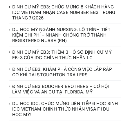
ĐỊNH CƯ MỸ EB3: CHÚC MỪNG 8 KHÁCH HÀNG
IDC VIETNAM NHẬN CASE NUMBER EB3 TRONG
THÁNG 7/2026
DU HỌC MỸ NGÀNH NURSING: LỘ TRÌNH TIẾT
KIỆM CHI PHÍ – NHANH CHÓNG TRỞ THÀNH
REGISTERED NURSE (RN)
ĐINH CƯ MỸ EB3: THÊM 3 HỒ SƠ ĐỊNH CƯ MỸ
EB-3 CỦA IDC CHÍNH THỨC NHẬN LC
ĐỊNH CƯ EB3: KHÁM PHÁ CÔNG VIỆC LẮP RÁP
CƠ KHÍ TẠI STOUGHTON TRAILERS
ĐỊNH CƯ EB3 BOUCHER BROTHERS – CƠ HỘI
LÀM VIỆC VÀ AN CƯ TẠI FLORIDA, MỸ
DU HỌC IDC: CHÚC MỪNG LIÊN TIẾP 6 HỌC SINH
IDC VIETNAM CHÍNH THỨC NHẬN VISA F1 DU
HỌC MỸ!