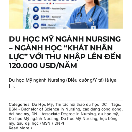
DU HỌC MỸ NGÀNH NURSING
– NGÀNH HỌC “KHÁT NHÂN
LỰC” VỚI THU NHẬP LÊN ĐẾN
120.000 USD/NĂM
Du học Mỹ ngành Nursing (Điều dưỡng/Y tá) là lựa
[...]
Categories:
Du Học Mỹ
,
Tin tức hội thảo du học IDC
|
Tags:
BSN - Bachelor of Science in Nursing
,
cao dang cong dong
,
dai hoc my
,
DN - Associate Degree in Nursing
,
du học mỹ
,
Du học Mỹ ngành Nursing
,
Du học Mỹ Nursing
,
học bổng
mỹ
,
Sau đại học (MSN / DNP)
Read More