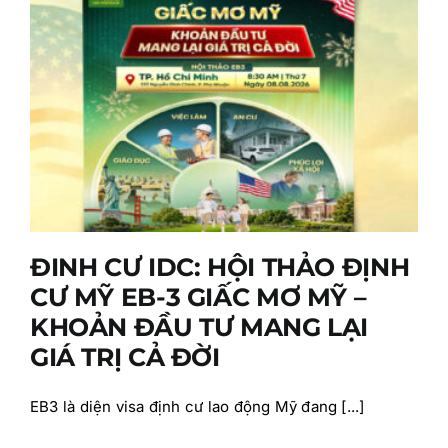
ĐINH CƯ IDC: HỘI THẢO ĐỊNH
CƯ MỸ EB-3 GIẤC MƠ MỸ –
KHOẢN ĐẦU TƯ MANG LẠI
GIÁ TRỊ CẢ ĐỜI
EB3 là diện visa định cư lao động Mỹ đang [...]