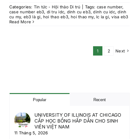
Categories:
Tin tức - Hội thảo Di trú
|
Tags:
case number
,
case number eb3
,
di tru idc
,
dinh cu eb3
,
dinh cu idc
,
dinh
cu my
,
eb3 là gi
,
hoi thao eb3
,
hoi thao my
,
lc la gi
,
visa eb3
Read More
1
2
Next
Popular
Recent
UNIVERSITY OF ILLINOIS AT CHICAGO
CẤP HỌC BỔNG HẤP DẪN CHO SINH
VIÊN VIỆT NAM
11 Tháng 5, 2026