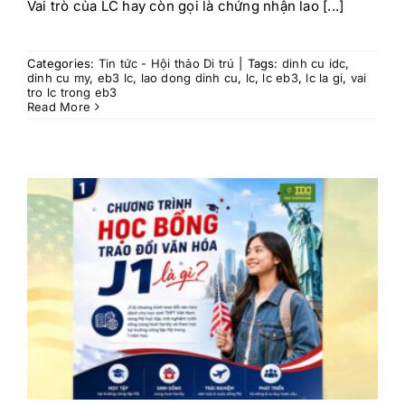
Vai trò của LC hay còn gọi là chứng nhận lao [...]
Categories:
Tin tức - Hội thảo Di trú
|
Tags:
dinh cu idc
,
dinh cu my
,
eb3 lc
,
lao dong dinh cu
,
lc
,
lc eb3
,
lc la gi
,
vai
tro lc trong eb3
Read More