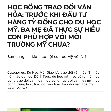
HỌC BỔNG TRAO ĐỔI VĂN
HÓA: TRƯỚC KHI ĐẦU TƯ
HÀNG TỶ ĐỒNG CHO DU HỌC
MỸ, BA MẸ ĐÃ THỰC SỰ HIỂU
CON PHÙ HỢP VỚI MÔI
TRƯỜNG MỸ CHƯA?
Bạn đang tìm kiếm cơ hội du học Mỹ với [...]
Categories:
Du Học Mỹ
,
Giao lưu trao đổi văn hóa
,
Tin tức
hội thảo du học IDC
|
Tags:
du học mỹ
,
học bổng mỹ
,
hoc
bong trao doi van hoa
,
hoc bong trao doi van hoa my
,
hoc
bong trung hoc
,
trao doi van hoa
,
trao doi van hoa my
Read More